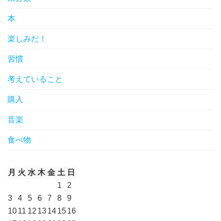
本
楽しみだ！
習慣
考えていること
購入
音楽
食べ物
月
火
水
木
金
土
日
1
2
3
4
5
6
7
8
9
10
11
12
13
14
15
16