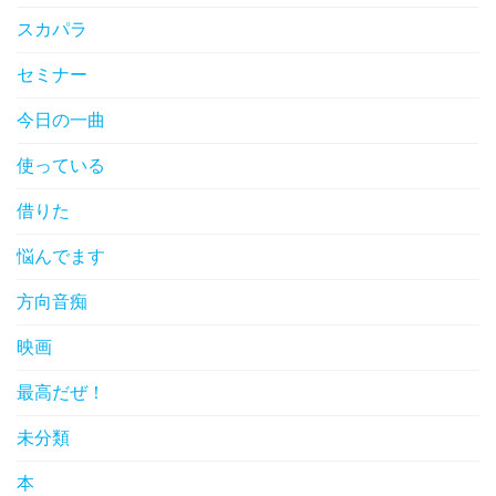
スカパラ
セミナー
今日の一曲
使っている
借りた
悩んでます
方向音痴
映画
最高だぜ！
未分類
本