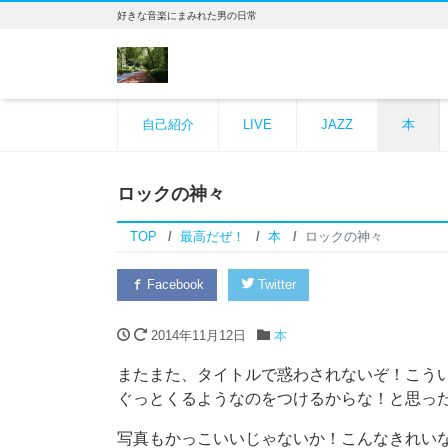
好きな音楽にまみれた男の日常
自己紹介
LIVE
JAZZ
本
ロックの神々
TOP
最高だぜ！
本
ロックの神々
Facebook
Twitter
2014年11月12日
本
またまた、タイトルで惑わされないぞ！こう
ぐっとくるようなのをつけるからな！と思った
写真もかっこいいじゃないか！こんなきれい