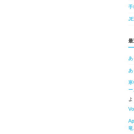
。
手
J
最
あ
あ
寒
ー
よ
Vo
A
竜