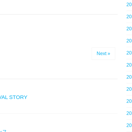
2
2
2
。
2
2
Next »
2
2
2
VAL STORY
2
2
2
ンス