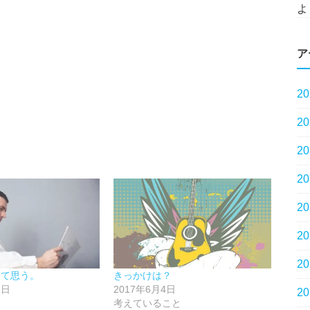
よ
ア
2
2
2
2
2
2
2
して思う。
きっかけは？
1日
2017年6月4日
2
考えていること