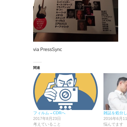
via PressSync
関連
フィルム→CDRへ
雑誌を処分
2017年8月23日
2016年6月1
考えていること
悩んでます