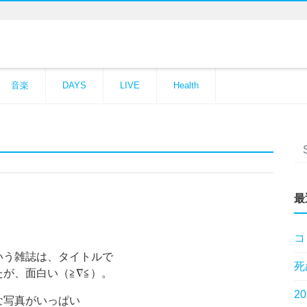
音楽
DAYS
LIVE
Health
最
コ
いう雑誌は、タイトルで
死
が、面白い（≧∇≦）。
2
な写真がいっぱい