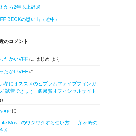
術から2年以上経過
EFF BECKの思い出（途中）
近のコメント
ったかいVFF
に
はじめ
より
ったかいVFF
に
い冬にオススメのビブラムファイブフィンガ
ズ 試着できます | 飯泉賢オフィシャルサイト
り
yage
に
pple Musicのワクワクする使い方。 | 茅ヶ崎の
さん