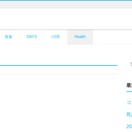
音楽
DAYS
LIVE
Health
最
コ
死
2