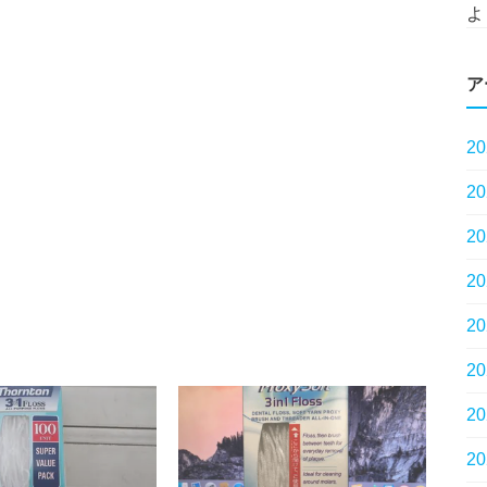
よ
ア
2
2
2
2
2
2
2
2