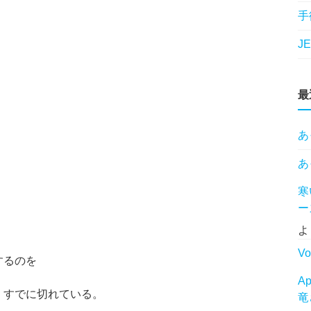
手
J
最
あ
あ
寒
ー
よ
Vo
するのを
A
。すでに切れている。
竜