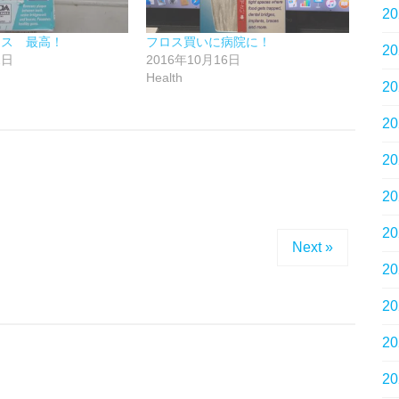
2
ロス 最高！
フロス買いに病院に！
2
2日
2016年10月16日
Health
2
2
2
2
。
2
Next »
2
2
2
2