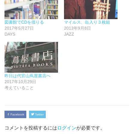
図書館でCDを借りる
マイルス、缶入り３枚組
2017年5月27日
2013年9月8日
DAYS
JAZZ
昨日は代官山蔦屋書店へ
2017年10月29日
考えていること
Facebook
Twitter
コメントを投稿するには
ログイン
が必要です。