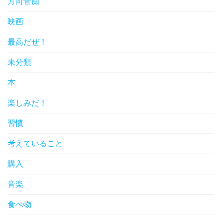
方向音痴
映画
最高だぜ！
未分類
本
楽しみだ！
習慣
考えていること
購入
音楽
食べ物