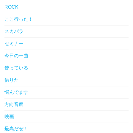
ROCK
ここ行った！
スカパラ
セミナー
今日の一曲
使っている
借りた
悩んでます
方向音痴
映画
最高だぜ！