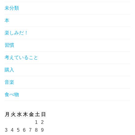
未分類
本
楽しみだ！
習慣
考えていること
購入
音楽
食べ物
月
火
水
木
金
土
日
1
2
3
4
5
6
7
8
9