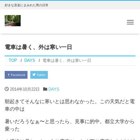
好きな音楽にまみれた男の日常
Tog
電車は暑く、外は寒い一日
TOP
DAYS
電車は暑く、外は寒い一日
Facebook
Twitter
2014年10月22日
DAYS
朝起きてそんなに寒いとは思わなかった。この天気だと電
車の中は
暑いだろうなぁ〜と思ったら、見事に的中。都立大学から
乗った