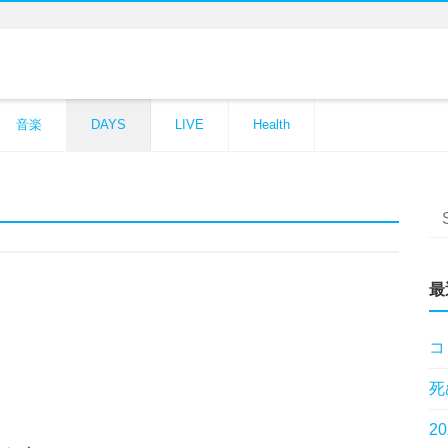
音楽
DAYS
LIVE
Health
最
コ
死
2