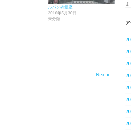
よ
ルパン@銀座
2016年5月30日
未分類
ア
2
2
。
2
Next »
2
2
2
2
2