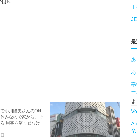
で銀座。
手
J
最
あ
あ
寒
ー
よ
で小川隆夫さんのON
Vo
は休みなので家から。そ
ろ 用事を済ませなけ
A
竜
6日