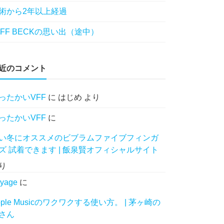
術から2年以上経過
EFF BECKの思い出（途中）
近のコメント
ったかいVFF
に
はじめ
より
ったかいVFF
に
い冬にオススメのビブラムファイブフィンガ
ズ 試着できます | 飯泉賢オフィシャルサイト
り
yage
に
pple Musicのワクワクする使い方。 | 茅ヶ崎の
さん