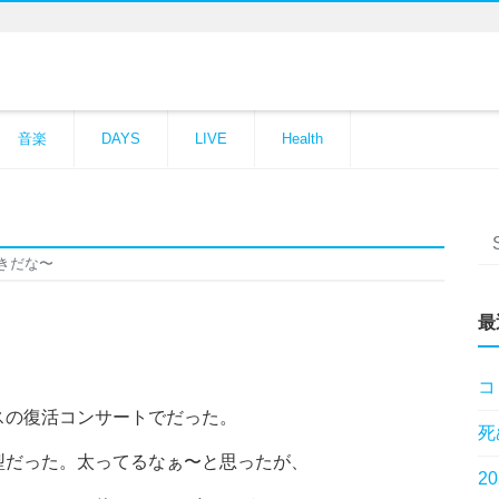
音楽
DAYS
LIVE
Health
きだな〜
最
コ
スの復活コンサートでだった。
死
型だった。太ってるなぁ〜と思ったが、
2