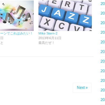
2
2
2
2
ターンでこれはみたい！
Mike Stern-2
2日
2013年6月11日
2
こと
最高だぜ！
2
2
2
。
2
Next »
2
2