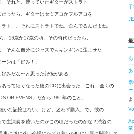
的。それと、使っていたギターがストラト
手
ズだったら、ギターはセミアコかフルアコを
J
トラト」。それにストラトでね、歪んでるんだよね。
から、16歳か17歳の頃。その時代だったら、
最
な。そんな自分にジャズでもギンギンに歪ませた
あ
ターンは「好み！」
あ
は好みだな〜と思った記憶がある。
寒
あって細くなった彼のCDに出会った。これ、全くの
ー
OR EVENS」だから1991年のこと。
よ
Vo
かの細かな記憶はない。けど、迷わず購入。で、彼の
A
めて生演奏を聴いたのがこの頃だったのかな？渋谷の
竜
ど、見事に道に迷い会場にたどり着いた時には既に開演して