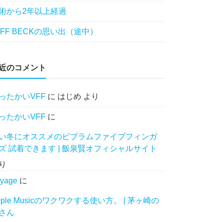
術から2年以上経過
EFF BECKの思い出（途中）
近のコメント
ったかいVFF
に
はじめ
より
ったかいVFF
に
い冬にオススメのビブラムファイブフィンガ
ズ 試着できます | 飯泉賢オフィシャルサイト
り
yage
に
pple Musicのワクワクする使い方。 | 茅ヶ崎の
さん