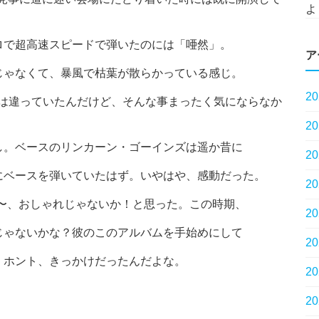
よ
ロで超高速スピードで弾いたのには「唖然」。
ア
ゃなくて、暴風で枯葉が散らかっている感じ。
2
と音色は違っていたんだけど、そんな事まったく気にならなか
2
し。ベースのリンカーン・ゴーインズは遥か昔に
2
にベースを弾いていたはず。いやはや、感動だった。
2
な〜、おしゃれじゃないか！と思った。この時期、
2
じゃないかな？彼のこのアルバムを手始めにして
2
。ホント、きっかけだったんだよな。
2
2