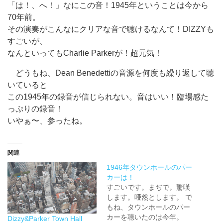
「は！、へ！」なにこの音！1945年ということは今から
70年前。
その演奏がこんなにクリアな音で聴けるなんて！DIZZYも
すごいが、
なんといってもCharlie Parkerが！超元気！
どうもね、Dean Benedettiの音源を何度も繰り返して聴
いていると
この1945年の録音が信じられない。音はいい！臨場感た
っぷりの録音！
いやぁ〜、参ったね。
関連
1946年タウンホールのパー
カーは！
すごいです。まぢで。驚嘆
します。唖然とします。 で
もね、タウンホールのパー
カーを聴いたのは今年。
Dizzy&Parker Town Hall