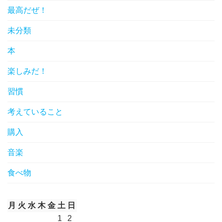
最高だぜ！
未分類
本
楽しみだ！
習慣
考えていること
購入
音楽
食べ物
月
火
水
木
金
土
日
1
2