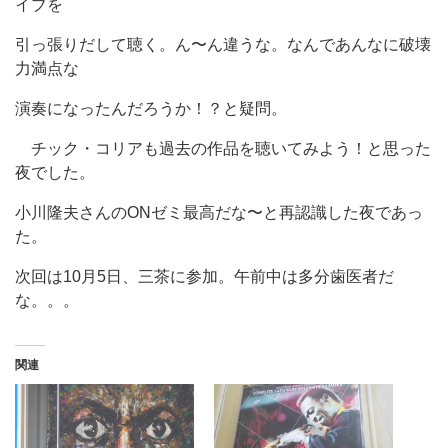
イブを
引っ張りだして聴く。ん〜ん違うな。なんであんなに破壊
力満点な
演奏になったんだろうか！？と疑問。
チック・コリアも過去の作品を聴いてみよう！と思った
夜でした。
小川隆夫さんのONゼミ最高だな〜と再認識した夜であっ
た。
次回は10月5日、三茶に参加。午前中は多分歯医者だ
な。。。
関連