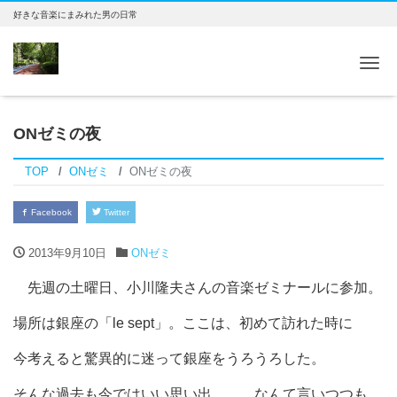
好きな音楽にまみれた男の日常
Tog
ONゼミの夜
TOP
ONゼミ
ONゼミの夜
Facebook
Twitter
2013年9月10日
ONゼミ
先週の土曜日、小川隆夫さんの音楽ゼミナールに参加。
場所は銀座の「le sept」。ここは、初めて訪れた時に
今考えると驚異的に迷って銀座をうろうろした。
そんな過去も今ではいい思い出。。。なんて言いつつも