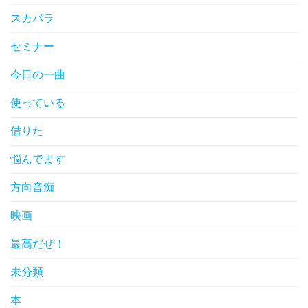
スカパラ
セミナー
今日の一曲
使っている
借りた
悩んでます
方向音痴
映画
最高だぜ！
未分類
本