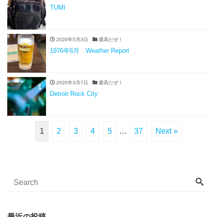
TUMI
2020年5月3日
最高だぜ！
1976年6月 Weather Report
2020年3月7日
最高だぜ！
Detroit Rock City
1
2
3
4
5
…
37
Next »
最近の投稿